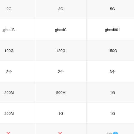
2G
3G
5G
ghostB
ghostC
ghost001
100G
120G
150G
2个
2个
3个
200M
500M
1G
200M
1G
1G
1个