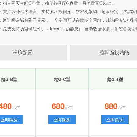
：独立网页空间G容量，独立数据库G容量，月流量百G以上。
：支持多种程序语言，支持多种数据库，防宕机架构，超级稳定，防黑客
：通过绑定域名到子目录，一个空间可以存放多个网站，减轻经济负担和
免费支持防盗链组件、Urlrewrite(伪静态)、自助数据恢复、预装各类
环境配置
控制面板功能
超G-B型
超G-C型
超G-5型
480
680
880
元/年
元/年
元/年
立即购买
立即购买
立即购买