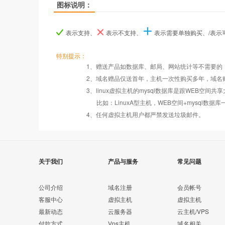
图标说明：
产品名称
产品名称
产品名称
超G-A型
超G-A型
超G-A型
表示支持、
表示不支持、
表示需要单独购买、/表
产品编号
产品编号
产品编号
ghostA
ghostA
ghostA
特别提示：
1、赠送产品如数据库、邮局、网站统计等不需要的
Windows2008/
W
2、域名赠品仅送首年，主机一次性购买多年，域名
操作系统
设置首页
数据定期备份
Linux
3、linux虚拟主机的mysql数据库是跟WEB空间共
比如：LinuxA型主机，WEB空间+mysql
PHP
错误页面定义
数据自助恢复
4、任何虚拟主机用户都严禁发送垃圾邮件。
Asp
rar在线压缩
10重安全保障
关于我们
产品与服务
常见问题
ASP.net
免费预装软件
千兆防火墙系统
公司介绍
域名注册
会员帐号
客服中心
虚拟主机
虚拟主机
MSSQL
最新动态
云服务器
云主机/VPS
版本：2000/2005/
Urlrewrite
QQ全球免费电话
付款方式
Vps主机
域名相关