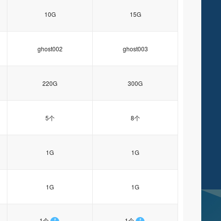
10G
15G
ghost002
ghost003
220G
300G
5个
8个
1G
1G
1G
1G
1个
1个