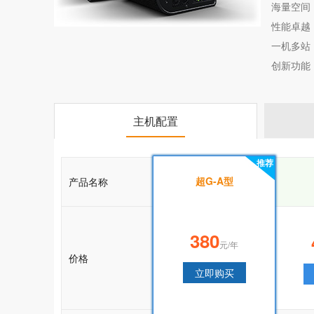
海量空间
性能卓越
一机多站
创新功能：
主机配置
推荐
推荐
超G-A型
产品名称
超G-A型
380
380
元/年
元/年
价格
立即购买
立即购买