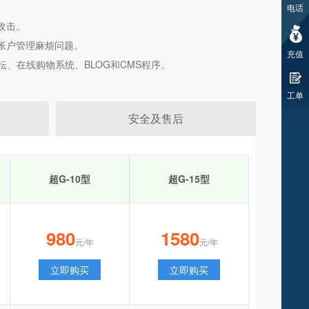
电话
攻击。
帐户管理麻烦问题。
充值
论坛、在线购物系统、BLOG和CMS程序。
工单
安全及售后
超G-10型
超G-15型
980
1580
元/年
元/年
立即购买
立即购买