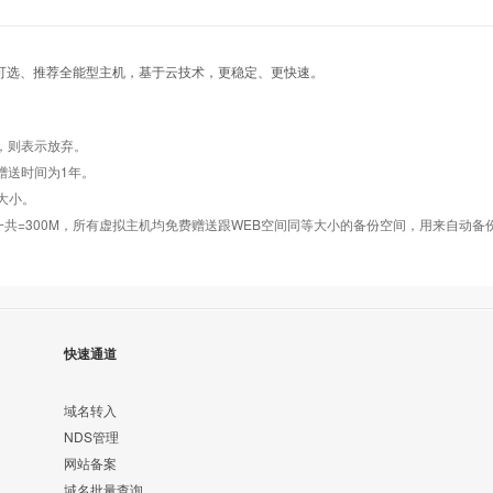
超G-B型
超G-B型
超G-B型
超G-C型
超G-C型
超G-C型
超G-5型
超G-5型
超G-5型
示可选、推荐全能型主机，基于云技术，更稳定、更快速。
ghostB
ghostB
ghostB
ghostC
ghostC
ghostC
ghost001
ghost001
ghost001
，则表示放弃。
indows2008/
Windows2008/
Windows2008/
赠送时间为1年。
Linux
Linux
Linux
享大小。
数据库一共=300M，所有虚拟主机均免费赠送跟WEB空间同等大小的备份空间，用来自动
快速通道
域名转入
NDS管理
网站备案
域名批量查询