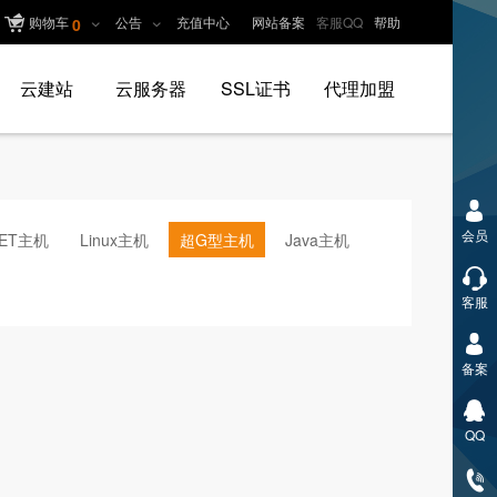
购物车
公告
充值中心
网站备案
客服QQ
帮助
0
云建站
云服务器
SSL证书
代理加盟
会员
NET主机
Linux主机
超G型主机
Java主机
客服
备案
QQ