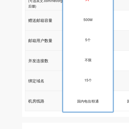
(可选英文.com/net/org
后缀)
500M
赠送邮箱容量
5G
5个
邮箱用户数量
5个
不限
并发连接数
不限
15个
绑定域名
15个
机房线路
国内电信/联通
国内电信/联通
推荐
推荐
推荐