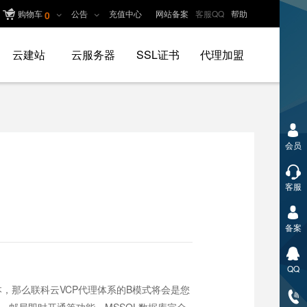
购物车
公告
充值中心
网站备案
客服QQ
帮助
0
云建站
云服务器
SSL证书
代理加盟
会员
客服
备案
QQ
，那么联科云VCP代理体系的B模式将会是您