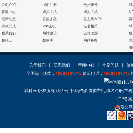
公司介绍
域名注册
会员帐号
域
客服中心
虚拟主机
虚拟主机
N
最新动态
云服务器
云主机/VPS
网
付款方式
Vps主机
域名相关
域
联系我们
网站建设
支付/发票
独
联科云
数据库
网站备案
网
微
关于我们
|
联系我们
|
新闻中心
|
常见问题
|
价
全国统一热线：
18885107715
值班电话：
18885107715
联科云 版权所有 联科云 ,拓玛传媒,虚拟主机,域名注册,主
ICP备案
贵公网安