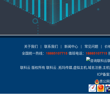
关于我们
|
联系我们
|
新闻中心
|
常见问题
|
价
全国统一热线：
18885107715
值班电话：
18885107715
联科云 版权所有 联科云 ,拓玛传媒,虚拟主机,域名注册,主
ICP备案
贵公网安