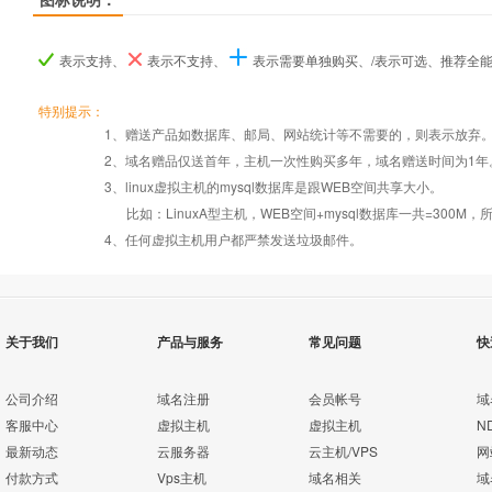
产品名称
产品名称
产品名称
ASP.NET入门型
ASP.NET入门型
ASP.NET入门型
ASP.NET I型
ASP.NET I型
ASP.NET I型
ASP.NET商用
ASP.NET商用
ASP.NET商用
表示支持、
表示不支持、
表示需要单独购买、/表示可选、推荐全
产品编号
产品编号
产品编号
a001
a001
a001
b019
b019
b019
b020
b020
b020
特别提示：
1、赠送产品如数据库、邮局、网站统计等不需要的，则表示放弃
2、域名赠品仅送首年，主机一次性购买多年，域名赠送时间为1年
操作系统
设置首页
数据定期备份
Windows2008
Windows2008
Windows2008
3、linux虚拟主机的mysql数据库是跟WEB空间共享大小。
比如：LinuxA型主机，WEB空间+mysql数据库一共=3
PHP
错误页面定义
数据自助恢复
4、任何虚拟主机用户都严禁发送垃圾邮件。
ASP
rar在线压缩
10重安全保障
关于我们
产品与服务
常见问题
快
ASP.net
免费预装软件
千兆防火墙系统
公司介绍
域名注册
会员帐号
域
客服中心
虚拟主机
虚拟主机
N
MSSQL
最新动态
云服务器
云主机/VPS
网
版本：2000/2005/
Urlrewrite
QQ全球免费电话
付款方式
Vps主机
域名相关
域