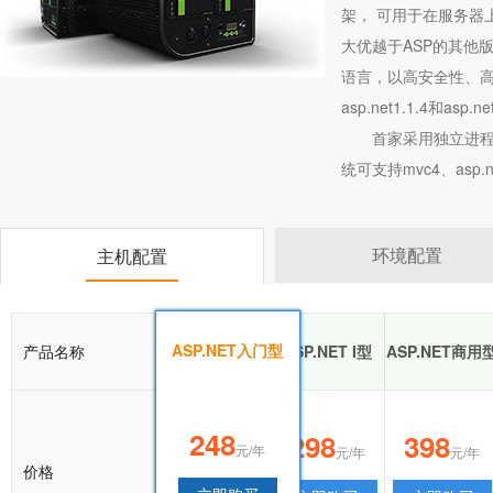
架， 可用于在服务器上
大优越于ASP的其他版
语言，以高安全性、高
asp.net1.1.4和asp.net
首家采用独立进程
统可支持mvc4、asp.ne
环境配置
主机配置
ASP.NET入门型
产品名称
ASP.NET入门型
ASP.NET I型
ASP.NET商用
248
248
298
398
元/年
元/年
元/年
元/年
价格