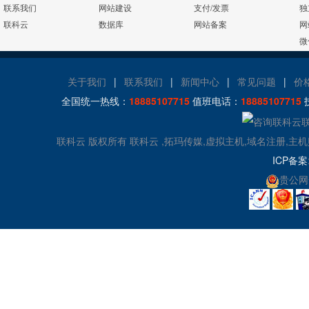
2008/2012
联系我们
网站建设
支付/发票
独
联科云
数据库
网站备案
网
MySQL
24x7x365
流量分析
微
版本:5.1/5.6
在线有问必答
24x7x365
关于我们
|
联系我们
|
新闻中心
|
常见问题
|
价
Access数据库
访问统计
电话技术支持
全国统一热线：
18885107715
值班电话：
18885107715
zend
日志自助下载
联科云 版权所有 联科云 ,拓玛传媒,虚拟主机,域名注册,主
ICP备案
贵公网安
Jmail
360攻击防护
Gzip压缩
百度云加速
图片组件
控制面板演示
演示
演示
演示