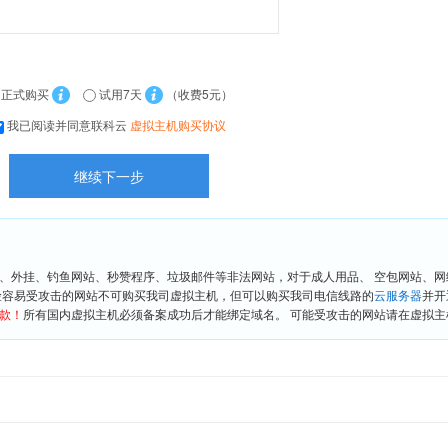
正式购买
试用7天
（收费5元）
我已阅读并同意联科云
虚拟主机购买协议
、外挂、钓鱼网站、秒赞程序、垃圾邮件等非法网站，对于成人用品、 空包网站、
险容易受攻击的网站不可购买我司虚拟主机，但可以购买我司电信线路的
云服务器
并开
款！
所有国内虚拟主机必须备案成功后才能绑定域名。 可能受攻击的网站请在虚拟主机