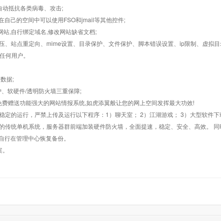
墙,自动抵抗各类病毒、攻击;
在自己的空间中可以使用FSO和jmail等其他控件;
止网站,自行绑定域名,修改网站缺省文档;
AR解压、站点重定向、mime设置、目录保护、文件保护、脚本错误设置、ip限制、虚拟
对任何用户。
数据;
护、软硬件/透明防火墙三重保障;
购，免费赠送功能强大的网站情报系统,如虎添翼般让您的网上空间发挥最大功效!
常稳定的运行，严禁上传及运行以下程序：1）聊天室； 2）江湖游戏； 3）大型软件下
般的传统单机系统，服务器群前端加装硬件防火墙，全面提速，稳定、安全、高效。 同时
以自行在管理中心恢复备份。
案。