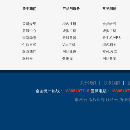
关于我们
产品与服务
常见问题
公司介绍
域名注册
会员帐号
客服中心
虚拟主机
虚拟主机
最新动态
云服务器
云主机/VPS
付款方式
Vps主机
域名相关
联系我们
网站建设
支付/发票
联科云
数据库
网站备案
关于我们
|
联系我们
|
全国统一热线：
18885107715
值班电话：
18885107
联科云 版权所有 联科云 ,拓