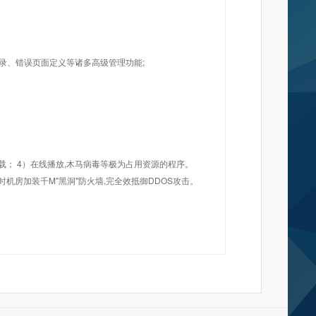
目录、错误页面定义等诸多高级管理功能;
载； 4）在线播放,木马病毒等极为占用资源的程序。
机房加装千M"黑洞"防火墙,完全效抵御DDOS攻击。