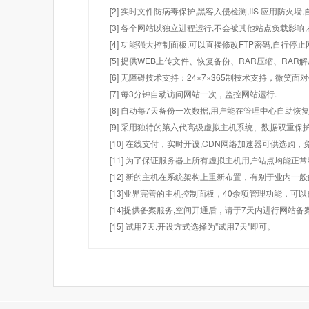
[2] 实时文件防病毒保护,黑客入侵检测,IIS 应用防火
[3] 各个网站以独立进程运行,不会被其他站点负载影响,
[4] 功能强大控制面板,可以直接修改FTP密码,自行停
[5] 提供WEB上传文件、恢复备份、RAR压缩、R
[6] 无障碍技术支持：24×7×365制技术支持，微笑面
[7] 每3分钟自动访问网站一次，监控网站运行.
[8] 自动每7天备份一次数据,用户能在管理中心自助恢复
[9] 采用独特的第六代高级虚拟主机系统、数据双重保
[10] 在线支付，实时开设,CDN网络加速器可供选
[11] 为了保证服务器上所有虚拟主机用户站点均能正
[12] 新的主机在系统架构上重新布置，有别于业内一
[13]业界完善的主机控制面板，40余项管理功能，可
[14]提供备案服务,空间开通后，请于7天内进行网站备
[15] 试用7天.开设方式选择为"试用7天"即可。