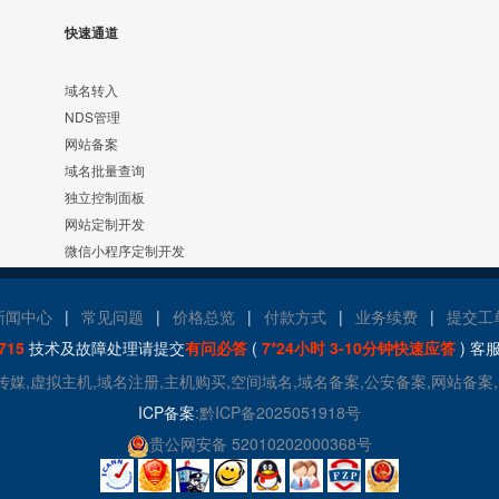
快速通道
域名转入
NDS管理
网站备案
域名批量查询
独立控制面板
网站定制开发
微信小程序定制开发
新闻中心
|
常见问题
|
价格总览
|
付款方式
|
业务续费
|
提交工
715
技术及故障处理请提交
有问必答
(
7*24小时 3-10分钟快速应答
) 客
玛传媒,虚拟主机,域名注册,主机购买,空间域名,域名备案,公安备案,网站备案
ICP备案
:黔ICP备2025051918号
贵公网安备 52010202000368号