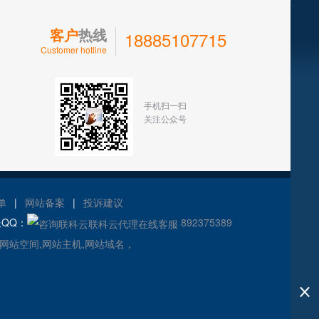
客户
热线
18885107715
Customer hotline
手机扫一扫
关注公众号
单
|
网站备案
|
投诉建议
服QQ：
892375389
,网站空间,网站主机,网站域名，