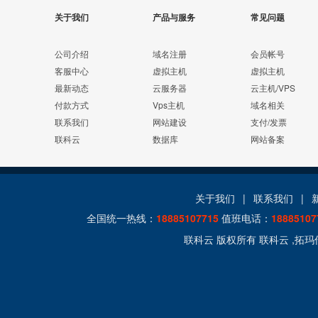
关于我们
产品与服务
常见问题
公司介绍
域名注册
会员帐号
客服中心
虚拟主机
虚拟主机
最新动态
云服务器
云主机/VPS
付款方式
Vps主机
域名相关
联系我们
网站建设
支付/发票
联科云
数据库
网站备案
关于我们
|
联系我们
|
全国统一热线：
18885107715
值班电话：
18885107
联科云 版权所有 联科云 ,拓