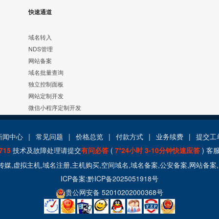
快速通道
域名转入
NDS管理
网站备案
域名批量查询
独立控制面板
网站定制开发
微信小程序定制开发
新闻中心
|
常见问题
|
价格总览
|
付款方式
|
业务续费
|
提交工
715
技术及故障处理请提交
有问必答
(
7*24小时 3-10分钟快速应答
) 客
玛传媒,虚拟主机,域名注册,主机购买,空间域名,域名备案,公安备案,网站备案
ICP备案
:黔ICP备2025051918号
贵公网安备 52010202000368号