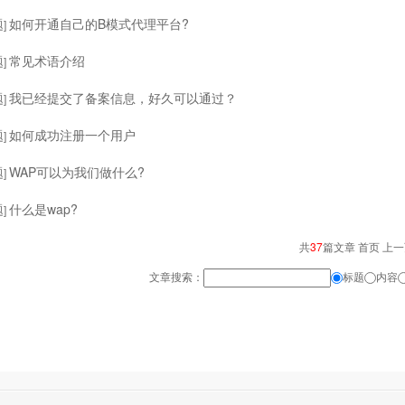
题
如何开通自己的B模式代理平台?
]
题
常见术语介绍
]
题
我已经提交了备案信息，好久可以通过？
]
题
如何成功注册一个用户
]
题
WAP可以为我们做什么?
]
题
什么是wap?
]
共
37
篇文章 首页 上
文章搜索：
标题
内容