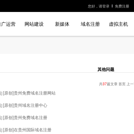
您好，请登录
免费注册
推广运营
网站建设
新媒体
域名注册
虚拟主机
其他问题
共
37
篇文章 首页 上
题
[原创]贵州免费域名注册网站
]
题
[原创]贵州域名注册中心
]
题
[原创]贵州免费域名注册
]
题
[原创]在贵州国际域名注册
]